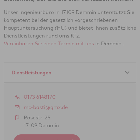
Unser Ingenieurbüro in 17109 Demmin unterstützt Sie
kompetent bei der gesetzlich vorgeschriebenen
Hauptuntersuchung (HU) und bietet Ihnen zusätzliche
Dienstleistungen rund ums Kfz.
Vereinbaren Sie einen Termin mit uns
in Demmin .
Dienstleistungen
Amtliche Dienstleistungen als GTÜ-Partner:
0173 6148170
Hauptuntersuchung Pkw
mc-basti@gmx.de
Abgasuntersuchung
Rosestr. 25
17109 Demmin
Änderungsabnahme gem. § 19 (3) StVZO
Oldtimerbegutachtung gem. § 23 StVZO