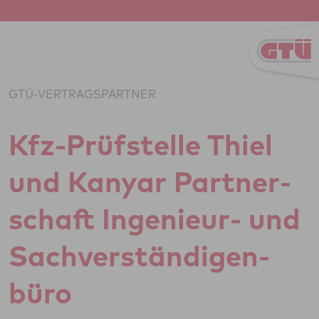
Zum Inhalt springen
GTÜ-VERTRAGSPARTNER
Kfz-Prüf­stelle Thiel
und Kanyar Part­ner­
schaft Inge­ni­eur- und
Sach­ver­stän­di­gen­
büro