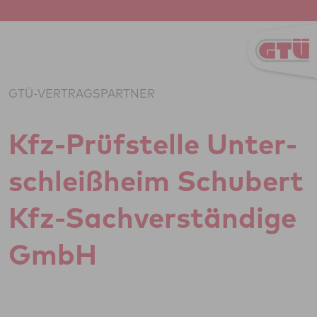
Zum Inhalt springen
GTÜ-VERTRAGSPARTNER
Kfz-Prüf­stelle Unter­
schleiß­heim Schu­bert
Kfz-Sach­ver­stän­dige
GmbH