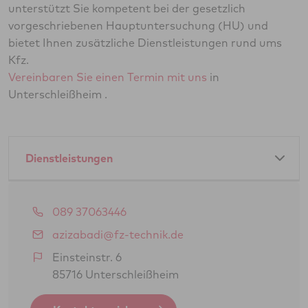
unterstützt Sie kompetent bei der gesetzlich
vorgeschriebenen Hauptuntersuchung (HU) und
bietet Ihnen zusätzliche Dienstleistungen rund ums
Kfz.
Vereinbaren Sie einen Termin mit uns
in
Unterschleißheim .
Dienstleistungen
Amtliche Dienstleistungen als GTÜ-Partner:
089 37063446
Hauptuntersuchung Pkw
azizabadi@fz-technik.de
Abgasuntersuchung
Einsteinstr. 6
85716 Unterschleißheim
Änderungsabnahme gem. § 19 (3) StVZO
Oldtimerbegutachtung gem. § 23 StVZO