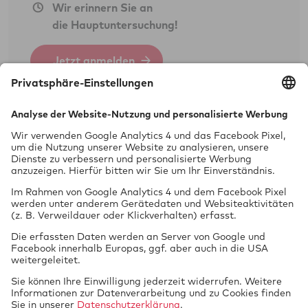
Dienstleistungen als Unterschriftsberechtigte
Wir erinnern Sie an
des Technischen Dienstes der GTÜ:
die Hauptuntersuchung!
Vollgutachten gem. § 21 StVZO
Jetzt anmelden
Einzelabnahme gem. § 21 StVZO/§ 19 (2)
StVZO
Einzelbegutachtung Neufahrzeug (Art. 45/
§ 13 EG-FGV)
Prüfung
Oldtimer-
vor Ort
Experte
Nichtamtliche Dienstleistungen als Kfz-
Sachverständigenbüro:
Öffnungszeiten
Unfallschadengutachten
Fahrzeugbewertung
Mo + Di 9 - 12 + 15 - 18 Uhr
Oldtimer-Wertgutachten durch GTÜ-
Mi 9 - 12 Uhr
Classic-Experten
Do 15 - 18 Uhr