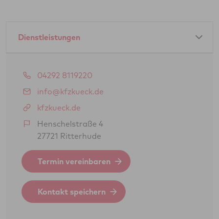
Dienstleistungen
Amtliche Dienstleistungen als GTÜ-Partner:
04292 8119220
Hauptuntersuchung Pkw
info@kfzkueck.de
Abgasuntersuchung
kfzkueck.de
Änderungsabnahme gem. § 19 (3) StVZO
Henschelstraße 4
27721 Ritterhude
Oldtimerbegutachtung gem. § 23 StVZO
(H-Kennzeichen)
Termin vereinbaren
Feinstaubplaketten (Schadstoffplaketten)
BOKraft-Prüfung (Personenbeförderung)
Kontakt speichern