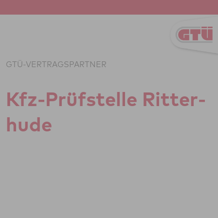
Zum Inhalt springen
GTÜ-VERTRAGSPARTNER
Kfz-Prüf­stelle Rit­ter­
hude