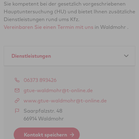
Sie kompetent bei der gesetzlich vorgeschriebenen
Hauptuntersuchung (HU) und bietet Ihnen zusätzliche
Dienstleistungen rund ums Kfz.
Vereinbaren Sie einen Termin mit uns
in Waldmohr .
Dienstleistungen
Amtliche Dienstleistungen als GTÜ-Partner:
06373 893426
Hauptuntersuchung Pkw
gtue-waldmohr@t-online.de
Änderungsabnahme gem. § 19 (3) StVZO
www.gtue-waldmohr@t-online.de
BOKraft-Prüfung (Personenbeförderung)
Saarpfalzstr. 48
66914 Waldmohr
Kontakt speichern