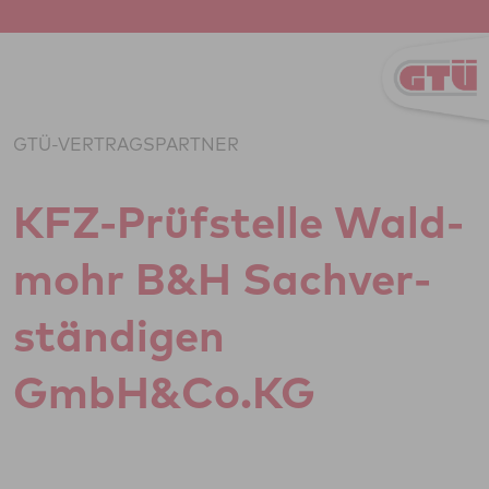
Zum Inhalt springen
GTÜ-VERTRAGSPARTNER
KFZ-Prüf­stelle Wald­
mohr B&H Sach­ver­
stän­di­gen
GmbH&Co.KG