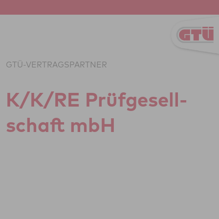
Zum Inhalt springen
GTÜ-VERTRAGSPARTNER
K/K/RE Prüf­ge­sell­
schaft mbH