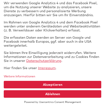
§ 13 EG-FGV)
Nichtamtliche Dienstleistungen als Kfz-
Prüfung
Sachverständigenbüro:
vor Ort
Flüssiggasanlagen in Fahrzeugen
(Campinggas)
Tech­nik braucht
GTUE.de
Datenschutz
Si­cher­heit.
Impressum