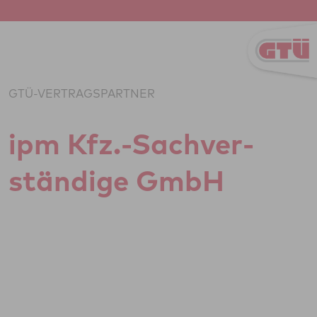
Zum Inhalt springen
GTÜ-VERTRAGSPARTNER
ipm Kfz.-Sach­ver­
stän­dige GmbH