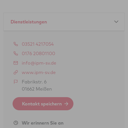
Dienstleistungen
Amtliche Dienstleistungen als GTÜ-Partner:
03521 4217054
Hauptuntersuchung Pkw
0176 20801100
Abgasuntersuchung
info@ipm-sv.de
Änderungsabnahme gem. § 19 (3) StVZO
www.ipm-sv.de
Oldtimerbegutachtung gem. § 23 StVZO
Fabrikstr. 6
(H-Kennzeichen)
01662 Meißen
Feinstaubplaketten (Schadstoffplaketten)
Kontakt speichern
Sicherheitsprüfung (SP)
BOKraft-Prüfung (Personenbeförderung)
Wir erinnern Sie an
GGVSEB-/ADR-/RID-Prüfung