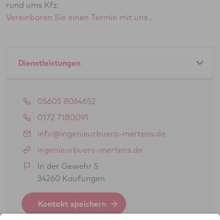
rund ums Kfz.
Vereinbaren Sie einen Termin mit uns
.
Dienstleistungen
Amtliche Dienstleistungen als GTÜ-Partner:
05605 8064652
Hauptuntersuchung Pkw
0172 7180091
Abgasuntersuchung
info@ingenieurbuero-mertens.de
Änderungsabnahme gem. § 19 (3) StVZO
ingenieurbuero-mertens.de
Oldtimerbegutachtung gem. § 23 StVZO
In der Gewehr 5
(H-Kennzeichen)
34260 Kaufungen
Feinstaubplaketten (Schadstoffplaketten)
Kontakt speichern
Sicherheitsprüfung (SP)