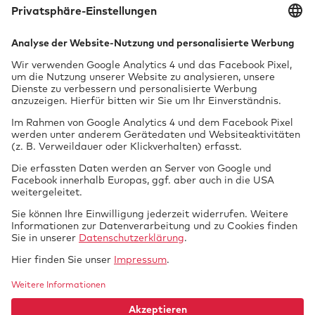
BOKraft-Prüfung (Personenbeförderung)
GGVSEB-/ADR-/RID-Prüfung
Oldtimer-
Experte
Dienstleistungen als Unterschriftsberechtigte
des Technischen Dienstes der GTÜ:
Einzelbegutachtung Neufahrzeug (Art. 45/
Öffnungszeiten
§ 13 EG-FGV)
Nach Voranmeldung keine Wartezeit.
Nichtamtliche Dienstleistungen als Kfz-
Sachverständigenbüro:
Unfallschadengutachten
Fahrzeugbewertung
Tech­nik braucht
GTUE.de
Begutachtung von Leasingfahrzeugen
Datenschutz
Si­cher­heit.