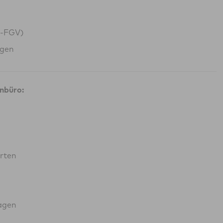
G-FGV)
ngen
nbüro:
rten
agen