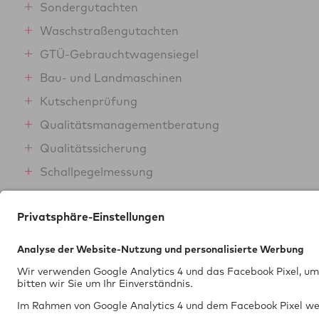
Sondergutachten
Waschstraßengutachten
GTÜ-Gebrauchtwagensiegel
Bau- und Landmaschinen
Kutschenprüfung
Qualitätsmanagementberatung
Qualitätssicherung
Schallpegelmessung
Spezialfahrzeuge