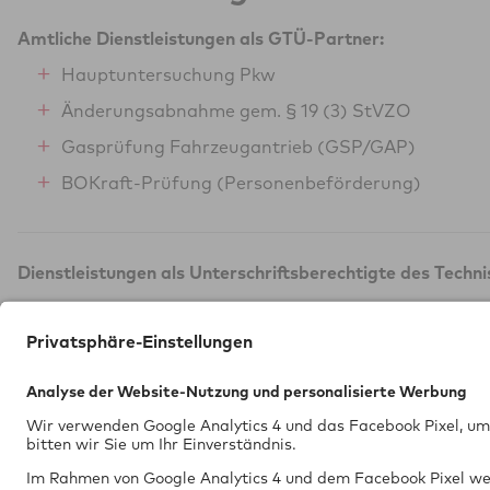
Amtliche Dienstleistungen als GTÜ-Partner:
Hauptuntersuchung Pkw
Änderungsabnahme gem. § 19 (3) StVZO
Gasprüfung Fahrzeugantrieb (GSP/GAP)
BOKraft-Prüfung (Personenbeförderung)
Dienstleistungen als Unterschriftsberechtigte des Techn
Einzelbegutachtung Neufahrzeug (Art. 45/§ 13 E