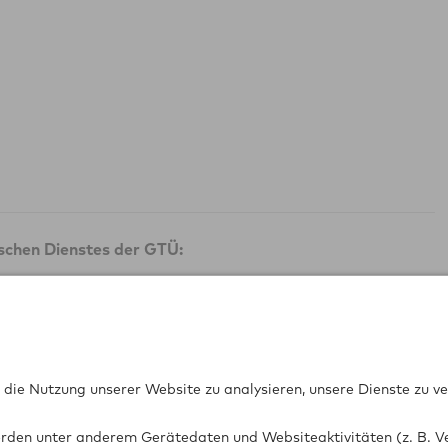
ischen Dienstes der GTÜ:
G-FGV)