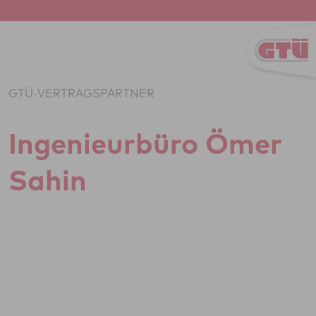
Zum Inhalt springen
GTÜ-VERTRAGSPARTNER
Inge­ni­eu­r­büro Ömer
Sahin