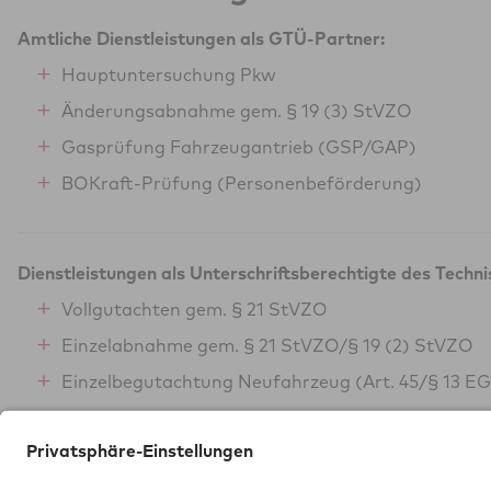
Amtliche Dienstleistungen als GTÜ-Partner:
Hauptuntersuchung Pkw
Änderungsabnahme gem. § 19 (3) StVZO
Gasprüfung Fahrzeugantrieb (GSP/GAP)
BOKraft-Prüfung (Personenbeförderung)
Dienstleistungen als Unterschriftsberechtigte des Techn
Vollgutachten gem. § 21 StVZO
Einzelabnahme gem. § 21 StVZO/§ 19 (2) StVZO
Einzelbegutachtung Neufahrzeug (Art. 45/§ 13 E
Neuausstellung von ADR-Zulassungsbescheinigu