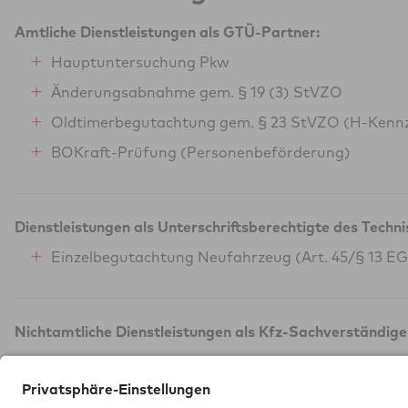
Amtliche Dienstleistungen als GTÜ-Partner:
Hauptuntersuchung Pkw
Änderungsabnahme gem. § 19 (3) StVZO
Oldtimerbegutachtung gem. § 23 StVZO (H-Kenn
BOKraft-Prüfung (Personenbeförderung)
Dienstleistungen als Unterschriftsberechtigte des Techn
Einzelbegutachtung Neufahrzeug (Art. 45/§ 13 E
Nichtamtliche Dienstleistungen als Kfz-Sachverständige
Flüssiggasanlagen in Fahrzeugen (Campinggas)