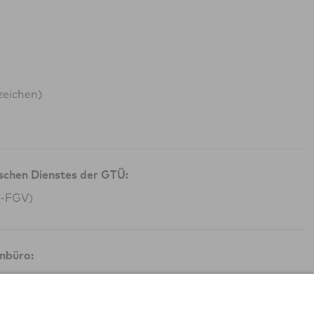
zeichen)
ischen Dienstes der GTÜ:
G-FGV)
nbüro: