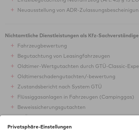
Neuausstellung von ADR-Zulassungsbescheinigu
Nichtamtliche Dienstleistungen als Kfz-Sachverständige
Fahrzeugbewertung
Begutachtung von Leasingfahrzeugen
Oldtimer-Wertgutachten durch GTÜ-Classic-Expe
Oldtimerschadengutachten/-bewertung
Zustandsbericht nach System GTÜ
Flüssiggasanlagen in Fahrzeugen (Campinggas)
Beweissicherungsgutachten
GTÜ-Gebrauchtwagensiegel