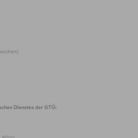
zeichen)
ischen Dienstes der GTÜ:
G-FGV)