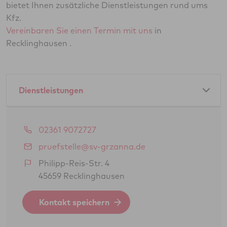
bietet Ihnen zusätzliche Dienstleistungen rund ums
Kfz.
Vereinbaren Sie einen Termin mit uns
in
Recklinghausen .
Dienstleistungen
Amtliche Dienstleistungen als GTÜ-Partner:
02361 9072727
Hauptuntersuchung Pkw
pruefstelle@sv-grzanna.de
Abgasuntersuchung
Philipp-Reis-Str. 4
45659 Recklinghausen
Änderungsabnahme gem. § 19 (3) StVZO
Oldtimerbegutachtung gem. § 23 StVZO
Kontakt speichern
(H-Kennzeichen)
Feinstaubplaketten (Schadstoffplaketten)