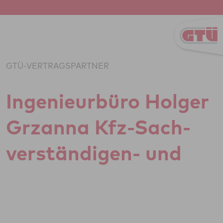
Zum Inhalt springen
GTÜ-VERTRAGSPARTNER
Inge­ni­eu­r­büro Holger
Grzanna Kfz-Sach­
ver­stän­di­gen- und