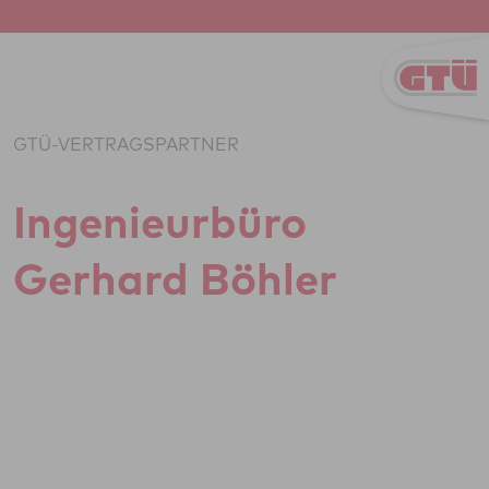
Zum Inhalt springen
GTÜ-VERTRAGSPARTNER
Inge­ni­eu­r­büro
Gerhard Böhler