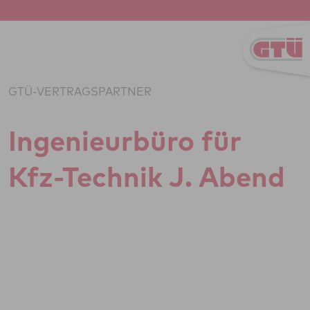
Zum Inhalt springen
GTÜ-VERTRAGSPARTNER
Inge­ni­eu­r­büro für
Kfz-Technik J. Abend