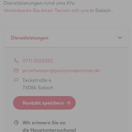
Dienstleistungen rund ums Kfz.
Vereinbaren Sie einen Termin mit uns
in Salach .
Dienstleistungen
Amtliche Dienstleistungen als GTÜ-Partner:
0711 9323320
Hauptuntersuchung Pkw
pruefwesen@paulyundpartner.de
Abgasuntersuchung
Teckstraße 4
73084 Salach
Änderungsabnahme gem. § 19 (3) StVZO
Oldtimerbegutachtung gem. § 23 StVZO
Kontakt speichern
(H-Kennzeichen)
Gasprüfung Fahrzeugantrieb (GSP/GAP)
Wir erinnern Sie an
Feinstaubplaketten (Schadstoffplaketten)
die Hauptuntersuchung!