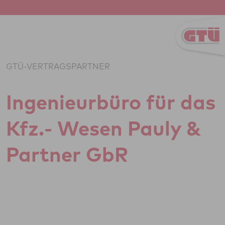
Zum Inhalt springen
GTÜ-VERTRAGSPARTNER
Inge­ni­eu­r­büro für das
Kfz.- Wesen Pauly &
Partner GbR