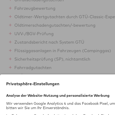
Fahrzeugbewertung
Oldtimer-Wertgutachten durch GTÜ-Classic-Expe
Oldtimerschadengutachten/-bewertung
UVV-/BGV-Prüfung
Zustandsbericht nach System GTÜ
Flüssiggasanlagen in Fahrzeugen (Campinggas)
Sicherheitsprüfung (SP), nichtamtlich
Fahrradgutachten
GTÜ-Gebrauchtwagensiegel