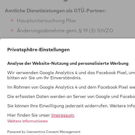
Amtliche Dienstleistungen als GTÜ-Partner:
Hauptuntersuchung Pkw
Änderungsabnahme gem. § 19 (3) StVZO
BOKraft-Prüfung (Personenbeförderung)
Tech­nik braucht
Si­cher­heit.