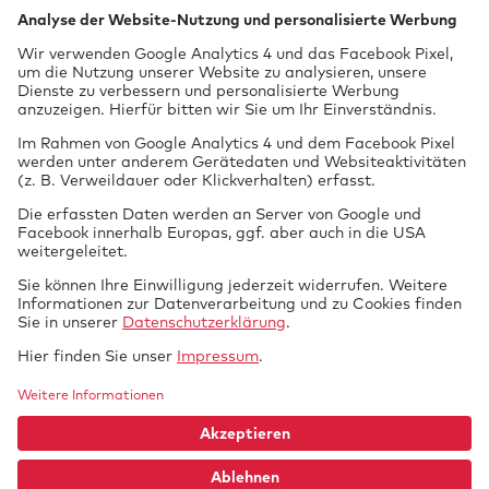
Prüfung
Nichtamtliche Dienstleistungen als Kfz-
vor Ort
Sachverständigenbüro:
Flüssiggasanlagen in Fahrzeugen
(Campinggas)
Öffnungszeiten
08:00- 16:30
Tech­nik braucht
GTUE.de
Datenschutz
Si­cher­heit.
Impressum