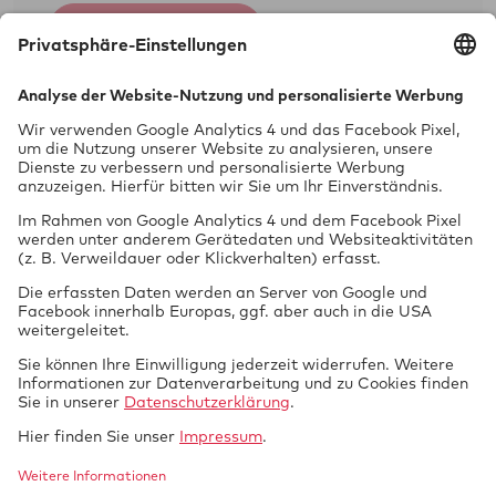
Jetzt anmelden
Prüfung
vor Ort
Öffnungszeiten
Mo.- Fr.: 09:00 - 18:00 Uhr
Sa.: 09:00 - 13:00
Nach Voranmeldung keine Wartezeit.
Tech­nik braucht
GTUE.de
Datenschutz