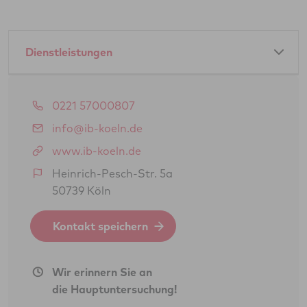
Dienstleistungen
Amtliche Dienstleistungen als GTÜ-Partner:
0221 57000807
Hauptuntersuchung Pkw
info@ib-koeln.de
Änderungsabnahme gem. § 19 (3) StVZO
www.ib-koeln.de
BOKraft-Prüfung (Personenbeförderung)
Heinrich-Pesch-Str. 5a
50739 Köln
Kontakt speichern
Nichtamtliche Dienstleistungen als Kfz-
Sachverständigenbüro:
Flüssiggasanlagen in Fahrzeugen
Wir erinnern Sie an
(Campinggas)
die Hauptuntersuchung!