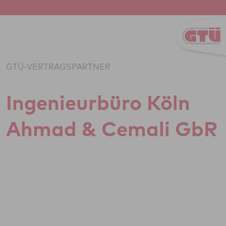
Zum Inhalt springen
GTÜ-VERTRAGSPARTNER
Inge­ni­eu­r­büro Köln
Ahmad & Cemali GbR