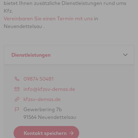
bietet Ihnen zusätzliche Dienstleistungen rund ums
Kfz.
Vereinbaren Sie einen Termin mit uns
in
Neuendettelsau .
Dienstleistungen
Amtliche Dienstleistungen als GTÜ-Partner:
09874 50481
Hauptuntersuchung Pkw
info@kfzsv-demas.de
Hauptuntersuchung Lkw
kfzsv-demas.de
Abgasuntersuchung
Gewerbering 7b
91564 Neuendettelsau
Änderungsabnahme gem. § 19 (3) StVZO
Oldtimerbegutachtung gem. § 23 StVZO
Kontakt speichern
(H-Kennzeichen)