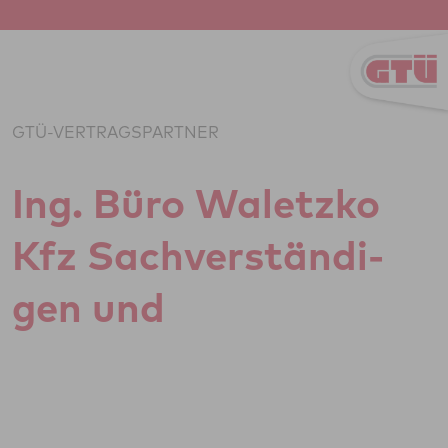
Zum Inhalt springen
GTÜ-VERTRAGSPARTNER
Ing. Büro Waletzko
Kfz Sach­ver­stän­di­
gen und