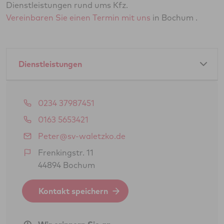
Dienstleistungen rund ums Kfz.
Vereinbaren Sie einen Termin mit uns
in Bochum .
Dienstleistungen
Amtliche Dienstleistungen als GTÜ-Partner:
0234 37987451
Hauptuntersuchung Pkw
0163 5653421
Änderungsabnahme gem. § 19 (3) StVZO
Peter@sv-waletzko.de
Gasprüfung Fahrzeugantrieb (GSP/GAP)
Frenkingstr. 11
44894 Bochum
BOKraft-Prüfung (Personenbeförderung)
Kontakt speichern
Dienstleistungen als Unterschriftsberechtigte
des Technischen Dienstes der GTÜ: