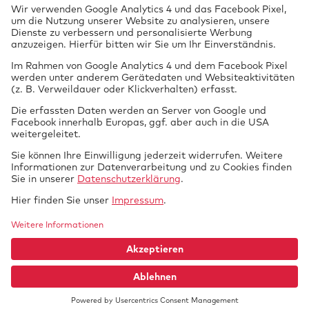
§ 13 EG-FGV)
Nichtamtliche Dienstleistungen als Kfz-
Prüfung
Sachverständigenbüro:
vor Ort
Flüssiggasanlagen in Fahrzeugen
(Campinggas)
Tech­nik braucht
GTUE.de
Datenschutz
Si­cher­heit.
Impressum