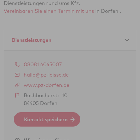
Dienstleistungen rund ums Kfz.
Vereinbaren Sie einen Termin mit uns
in Dorfen .
Dienstleistungen
Amtliche Dienstleistungen als GTÜ-Partner:
08081 6045007
Hauptuntersuchung Pkw
hallo@pz-leisse.de
Abgasuntersuchung
www.pz-dorfen.de
Änderungsabnahme gem. § 19 (3) StVZO
Buchbacherstr. 10
84405 Dorfen
Oldtimerbegutachtung gem. § 23 StVZO
(H-Kennzeichen)
Kontakt speichern
Gasprüfung Fahrzeugantrieb (GSP/GAP)
Feinstaubplaketten (Schadstoffplaketten)