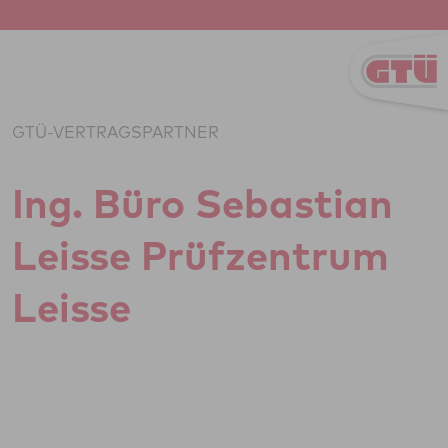
Zum Inhalt springen
GTÜ-VERTRAGSPARTNER
Ing. Büro Sebas­tian
Leisse Prüf­zen­trum
Leisse