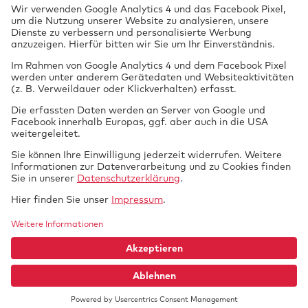
§ 13 EG-FGV)
Neuausstellung von ADR-
Zulassungsbescheinigungen
Prüfung
vor Ort
Nichtamtliche Dienstleistungen als Kfz-
Sachverständigenbüro:
Flüssiggasanlagen in Fahrzeugen
(Campinggas)
Tech­nik braucht
GTUE.de
Datenschutz
Si­cher­heit.
Impressum