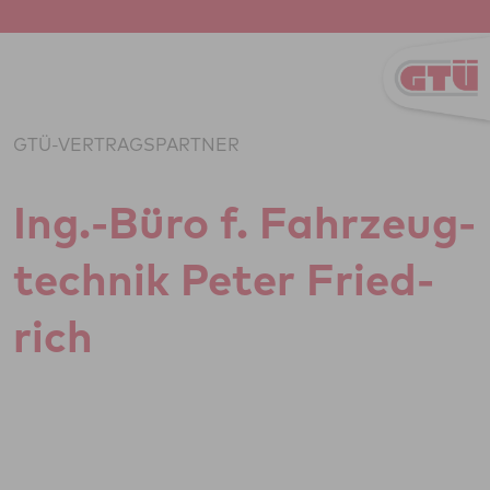
Zum Inhalt springen
GTÜ-VERTRAGSPARTNER
Ing.-Büro f. Fahr­zeug­
tech­nik Peter Fried­
rich