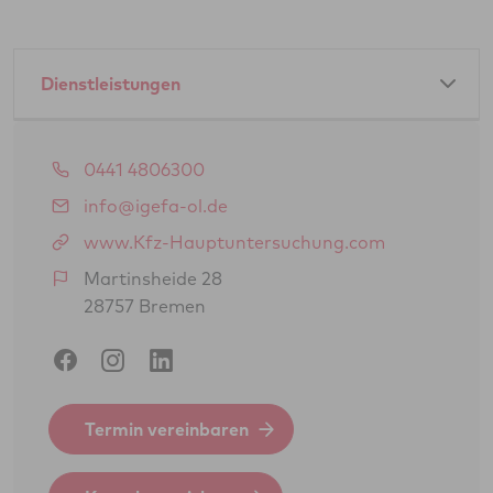
Dienstleistungen
Amtliche Dienstleistungen als GTÜ-Partner:
0441 4806300
Hauptuntersuchung Pkw
info@igefa-ol.de
Hauptuntersuchung Lkw
www.Kfz-Hauptuntersuchung.com
Abgasuntersuchung
Martinsheide 28
28757 Bremen
Änderungsabnahme gem. § 19 (3) StVZO
Oldtimerbegutachtung gem. § 23 StVZO
(H-Kennzeichen)
Gasprüfung Fahrzeugantrieb (GSP/GAP)
Termin vereinbaren
Feinstaubplaketten (Schadstoffplaketten)
Sicherheitsprüfung (SP)