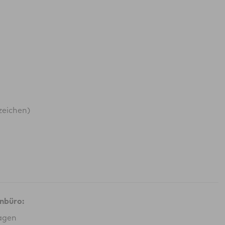
zeichen)
nbüro:
agen