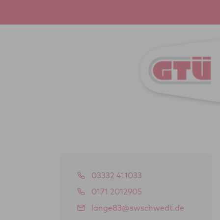
03332 411033
0171 2012905
lange83@swschwedt.de