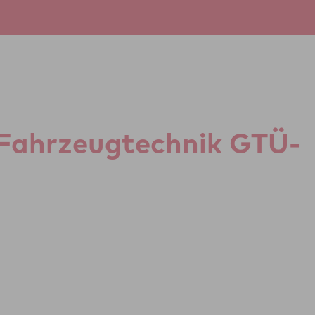
r Fahr­zeug­tech­nik GTÜ-