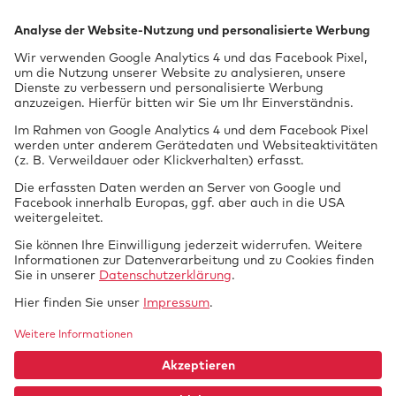
Jetzt anmelden
Prüfung
vor Ort
Tech­nik braucht
GTUE.de
Datenschutz
Si­cher­heit.
Impressum