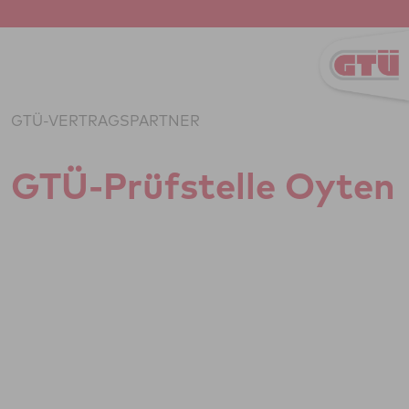
Zum Inhalt springen
GTÜ-VERTRAGSPARTNER
GTÜ-Prüf­stelle Oyten