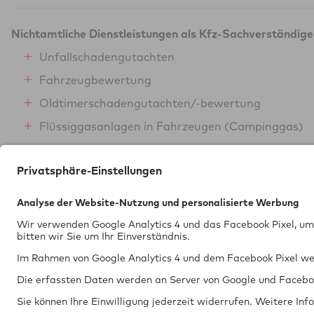
Nichtamtliche Dienstleistungen als Kfz-Sachverständige
Unfallschadengutachten
Fahrzeugbewertung
Oldtimerschadengutachten/-bewertung
Flüssiggasanlagen in Fahrzeugen (Campinggas)
Lackgutachten
Tech­nik braucht