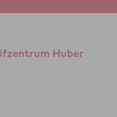
üf­zen­trum Huber