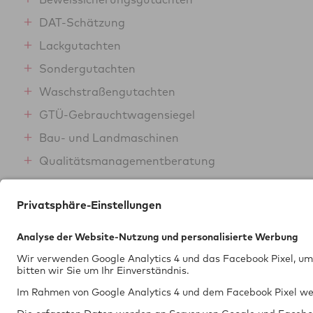
DAT-Schätzung
Lackgutachten
Sondergutachten
Waschstraßengutachten
GTÜ-Gebrauchtwagensiegel
Bau- und Landmaschinen
Qualitätsmanagementberatung
Spezialfahrzeuge