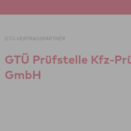
Zum Inhalt springen
GTÜ-VERTRAGSPARTNER
GTÜ Prüf­stelle Kfz-Pr
GmbH