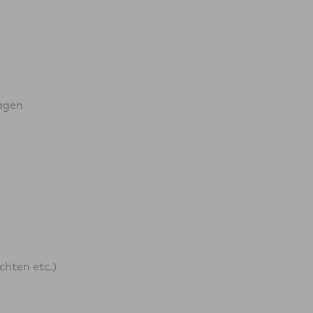
agen
hten etc.)