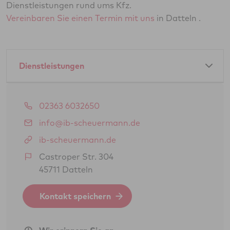
Dienstleistungen rund ums Kfz.
Vereinbaren Sie einen Termin mit uns
in Datteln .
Dienstleistungen
Amtliche Dienstleistungen als GTÜ-Partner:
02363 6032650
Hauptuntersuchung Pkw
info@ib-scheuermann.de
Abgasuntersuchung
ib-scheuermann.de
Änderungsabnahme gem. § 19 (3) StVZO
Castroper Str. 304
45711 Datteln
Oldtimerbegutachtung gem. § 23 StVZO
(H-Kennzeichen)
Kontakt speichern
Feinstaubplaketten (Schadstoffplaketten)
BOKraft-Prüfung (Personenbeförderung)