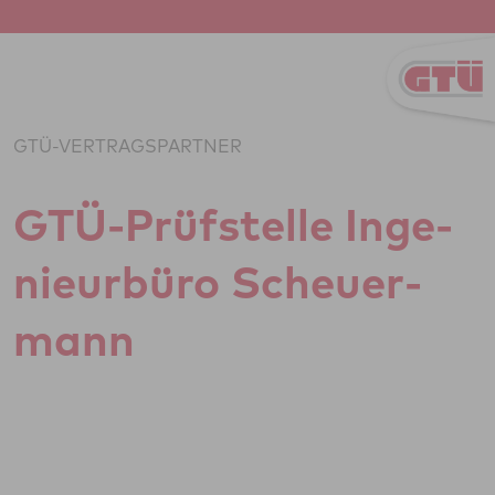
Zum Inhalt springen
GTÜ-VERTRAGSPARTNER
GTÜ-Prüf­stelle Inge­
ni­eu­r­büro Scheu­er­
mann