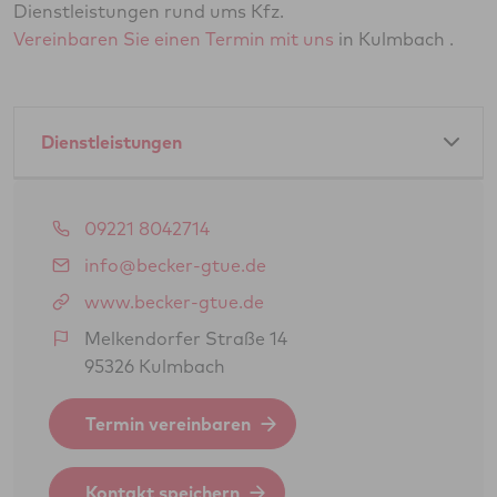
Dienstleistungen rund ums Kfz.
Vereinbaren Sie einen Termin mit uns
in Kulmbach .
Dienstleistungen
Amtliche Dienstleistungen als GTÜ-Partner:
09221 8042714
Hauptuntersuchung Pkw
info@becker-gtue.de
Abgasuntersuchung
www.becker-gtue.de
Änderungsabnahme gem. § 19 (3) StVZO
Melkendorfer Straße 14
95326 Kulmbach
Oldtimerbegutachtung gem. § 23 StVZO
(H-Kennzeichen)
Termin vereinbaren
Gasprüfung Fahrzeugantrieb (GSP/GAP)
Feinstaubplaketten (Schadstoffplaketten)
Kontakt speichern