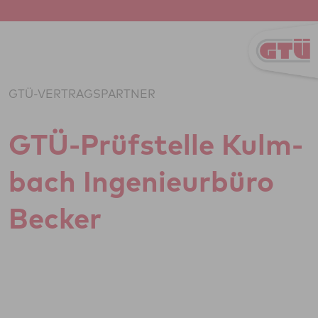
Zum Inhalt springen
GTÜ-VERTRAGSPARTNER
GTÜ-Prüf­stelle Kulm­
bach Inge­ni­eu­r­büro
Becker