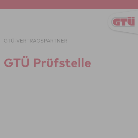
Zum Inhalt springen
GTÜ-VERTRAGSPARTNER
GTÜ Prüf­stelle