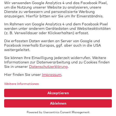
Prüfung
vor Ort
Tech­nik braucht
GTUE.de
Datenschutz
Si­cher­heit.
Impressum