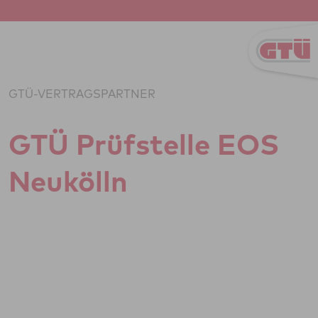
Zum Inhalt springen
GTÜ-VERTRAGSPARTNER
GTÜ Prüf­stelle EOS
Neu­kölln