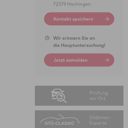
72379 Hechingen
Kontakt speichern
Wir erinnern Sie an
die Hauptuntersuchung!
Jetzt anmelden
Prüfung
vor Ort
Oldtimer-
Experte