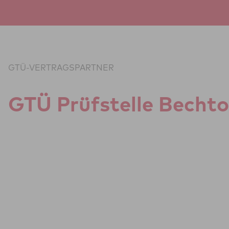
Zum Inhalt springen
GTÜ-VERTRAGSPARTNER
GTÜ Prüf­stelle Bechtol