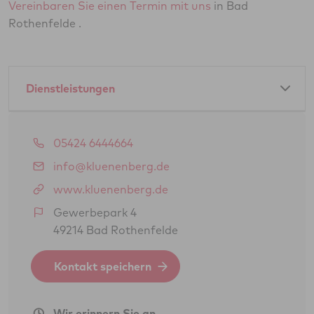
Vereinbaren Sie einen Termin mit uns
in Bad
Rothenfelde .
Dienstleistungen
Amtliche Dienstleistungen als GTÜ-Partner:
05424 6444664
Hauptuntersuchung Pkw
info@kluenenberg.de
Abgasuntersuchung
www.kluenenberg.de
Änderungsabnahme gem. § 19 (3) StVZO
Gewerbepark 4
49214 Bad Rothenfelde
Oldtimerbegutachtung gem. § 23 StVZO
(H-Kennzeichen)
Kontakt speichern
Feinstaubplaketten (Schadstoffplaketten)
BOKraft-Prüfung (Personenbeförderung)
Wir erinnern Sie an