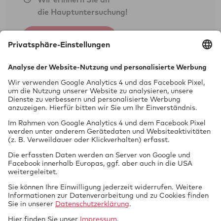
die Hauptuntersuchung!
Nichtamtliche Dienstleistungen als Kfz-
Jetzt anmelden
Sachverständigenbüro:
Flüssiggasanlagen in Fahrzeugen
(Campinggas)
Prüfung
vor Ort
Öffnungszeiten
Mo.13:00-17:00Uhr-Voranmeldung
Di. und Do. 09:00-13:00Uhr
Mi.12:00-17:00Uhr
jeden 2. Sa. im Monat 09:00-13:00 Uhr