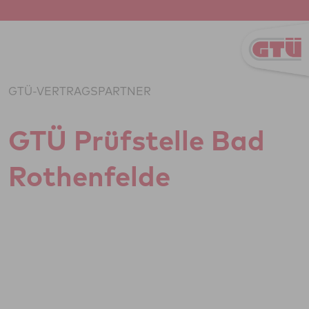
Zum Inhalt springen
GTÜ-VERTRAGSPARTNER
GTÜ Prüf­stelle Bad
Rothen­felde