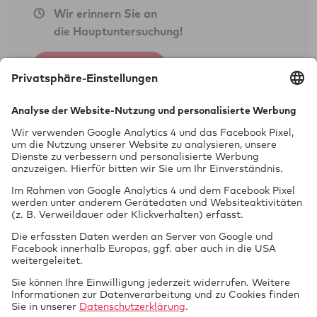
Unfallschadengutachten
Wir erinnern Sie an
die Hauptuntersuchung!
Fahrzeugbewertung
Begutachtung von Leasingfahrzeugen
Jetzt anmelden
Oldtimerschadengutachten/-bewertung
Flüssiggasanlagen in Fahrzeugen
(Campinggas)
Analyse und Rekonstruktion von
Prüfung
vor Ort
Verkehrsunfällen
Technisches Gutachten (Motor- und
Getriebegutachten etc.)
Öffnungszeiten
Fahrradgutachten
Beweissicherungsgutachten
Montag - Freitag
Gerichtsgutachten (Kfz)
08:00 - 12:00 Uhr
Seminare
13:00 - 17:00 Uhr