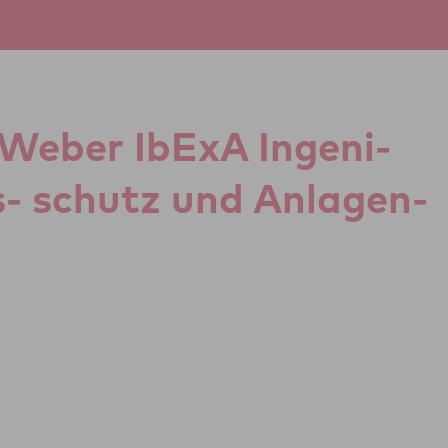
 Weber IbExA Inge­ni­
ns- schutz und Anla­gen­