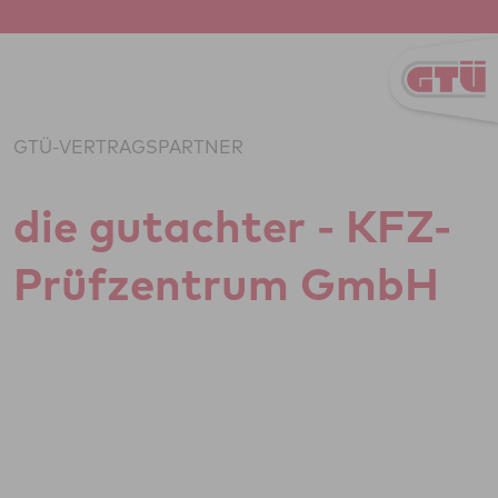
Zum Inhalt springen
GTÜ-VERTRAGSPARTNER
die gut­ach­ter - KFZ-
Prüf­zen­trum GmbH