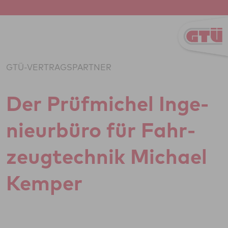
Zum Inhalt springen
GTÜ-VERTRAGSPARTNER
Der Prüf­mi­chel Inge­
ni­eu­r­büro für Fahr­
zeug­tech­nik Michael
Kemper