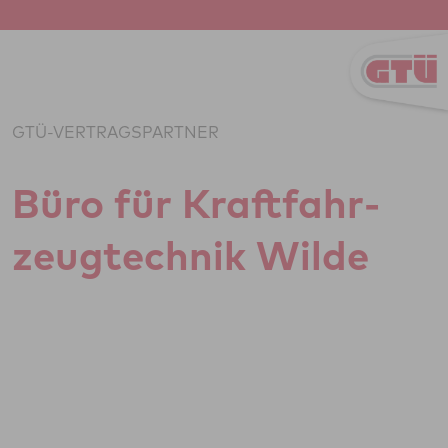
Zum Inhalt springen
GTÜ-VERTRAGSPARTNER
Büro für Kraft­fahr­
zeug­tech­nik Wilde