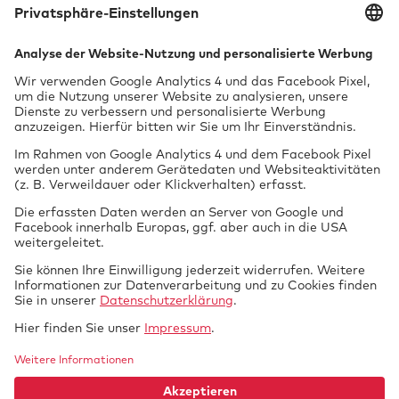
Classic-Experten
Kontakt speichern
Oldtimer-
Experte
Tech­nik braucht
GTUE.de
Datenschutz
Si­cher­heit.