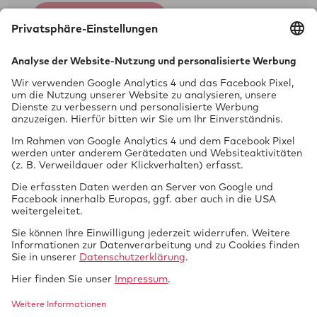
Einzelbegutachtung Neufahrzeug (Art. 45/
Jetzt anmelden
§ 13 EG-FGV)
Nichtamtliche Dienstleistungen als Kfz-
Prüfung
Sachverständigenbüro:
vor Ort
Flüssiggasanlagen in Fahrzeugen
(Campinggas)
Öffnungszeiten
Mo., Mi., Fr.: 09:00-17:00
Di. u. Do.: 09:00-18:00
Online Termin
Mittagspause von 12:30-13:30
Tech­nik braucht
GTUE.de
Datenschutz