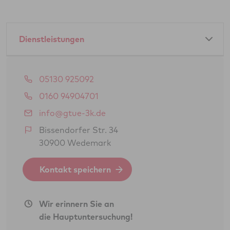
Dienstleistungen
Amtliche Dienstleistungen als GTÜ-Partner:
05130 925092
Hauptuntersuchung Pkw
0160 94904701
Änderungsabnahme gem. § 19 (3) StVZO
info@gtue-3k.de
Gasprüfung Fahrzeugantrieb (GSP/GAP)
Bissendorfer Str. 34
30900 Wedemark
BOKraft-Prüfung (Personenbeförderung)
Kontakt speichern
Dienstleistungen als Unterschriftsberechtigte
des Technischen Dienstes der GTÜ:
Wir erinnern Sie an
die Hauptuntersuchung!
Vollgutachten gem. § 21 StVZO