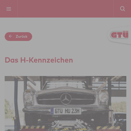
Zurück
Das H-Kenn­zei­chen