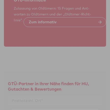
Zulassung von Old­timern: 15 Fragen und Ant­
worten zu Old­timern und der „Old­timer-Richt­
linie“.
Zum infor­ma­tiv
GTÜ-Partner in Ihrer Nähe finden für HU,
Gutachten & Bewertungen