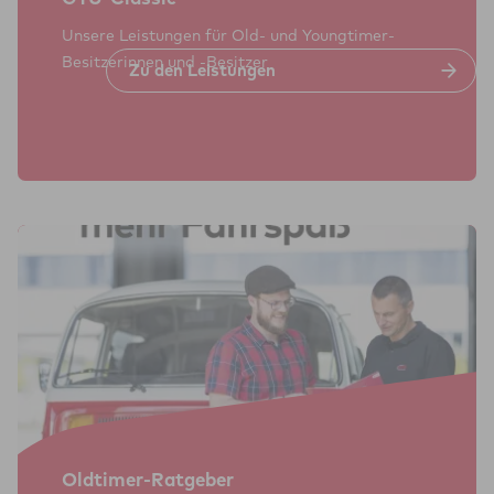
Unsere Leistungen für Old- und Young­timer-
Besitzerinnen und -Besitzer
Zu den Leis­tun­gen
Old­ti­mer-Rat­ge­ber